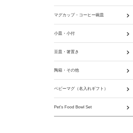
マグカップ・コーヒー碗皿
小皿・小付
豆皿・箸置き
陶箱・その他
ベビーマグ（名入れギフト）
Pet's Food Bowl Set