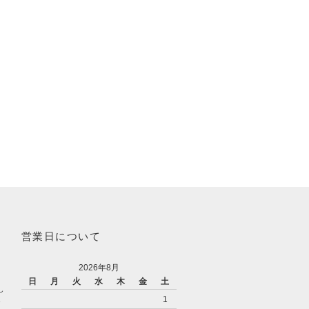
営業日について
2026年8月
日
月
火
水
木
金
土
し
1
お