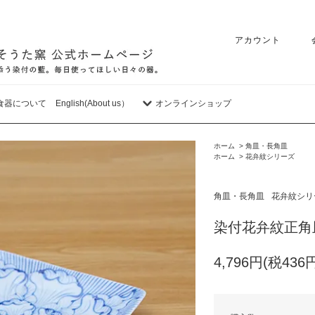
アカウント
食器について
English(About us）
オンラインショップ
ホーム
>
角皿・長角皿
ホーム
>
花弁紋シリーズ
角皿・長角皿
花弁紋シリ
染付花弁紋正角
4,796円(税436