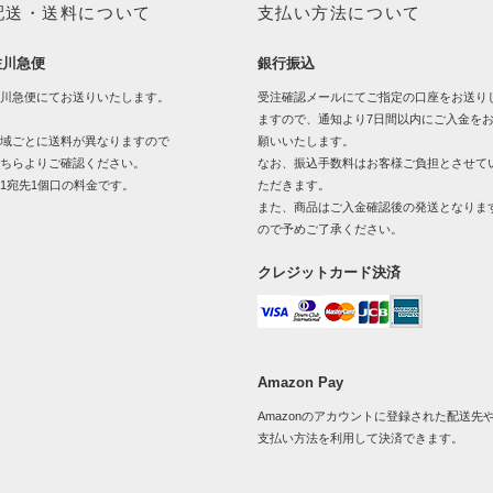
配送・送料について
支払い方法について
佐川急便
銀行振込
川急便にてお送りいたします。
受注確認メールにてご指定の口座をお送り
ますので、通知より7日間以内にご入金を
域ごとに送料が異なりますので
願いいたします。
ちら
よりご確認ください。
なお、振込手数料はお客様ご負担とさせて
1宛先1個口の料金です。
ただきます。
また、商品はご入金確認後の発送となりま
ので予めご了承ください。
クレジットカード決済
Amazon Pay
Amazonのアカウントに登録された配送先
支払い方法を利用して決済できます。