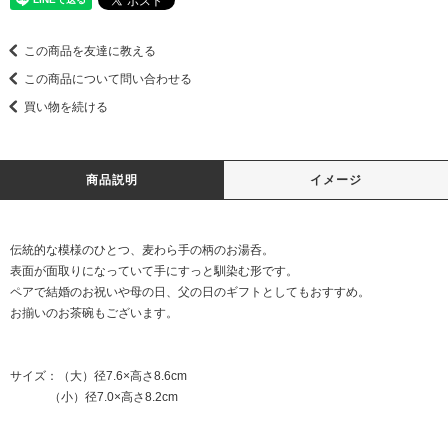
この商品を友達に教える
この商品について問い合わせる
買い物を続ける
商品説明
イメージ
伝統的な模様のひとつ、麦わら手の柄のお湯呑。
表面が面取りになっていて手にすっと馴染む形です。
ペアで結婚のお祝いや母の日、父の日のギフトとしてもおすすめ。
お揃いのお茶碗もございます。
サイズ：（大）径7.6×高さ8.6cm
（小）径7.0×高さ8.2cm